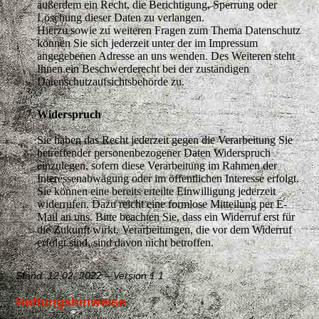
außerdem ein Recht, die Berichtigung, Sperrung oder
Löschung dieser Daten zu verlangen.
Hierzu sowie zu weiteren Fragen zum Thema Datenschutz
können Sie sich jederzeit unter der im Impressum
angegebenen Adresse an uns wenden. Des Weiteren steht
Ihnen ein Beschwerderecht bei der zuständigen
Datenschutzaufsichtsbehörde zu.
Widerspruch
Sie haben das Recht jederzeit gegen die Verarbeitung Sie
betreffender personenbezogener Daten Widerspruch
einzulegen, sofern diese Verarbeitung im Rahmen der
Interessenabwägung oder im öffentlichen Interesse erfolgt.
Sie können eine bereits erteilte Einwilligung jederzeit
widerrufen. Dazu reicht eine formlose Mitteilung per E-
Mail an uns. Bitte beachten Sie, dass ein Widerruf erst für
die Zukunft wirkt. Verarbeitungen, die vor dem Widerruf
erfolgt sind, sind davon nicht betroffen.
Stand: 12.02..2022 – Version 1.1
Haftungshinweise