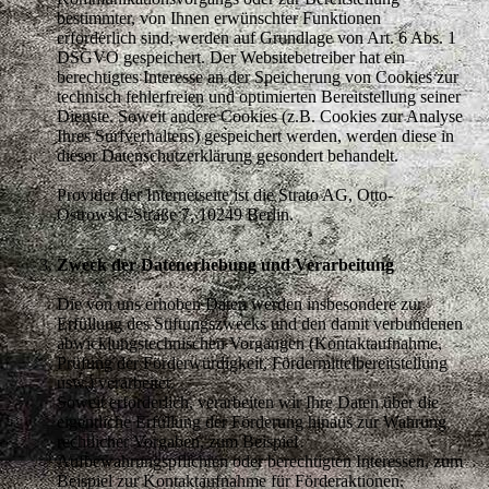
bestimmter, von Ihnen erwünschter Funktionen
erforderlich sind, werden auf Grundlage von Art. 6 Abs. 1
DSGVO gespeichert. Der Websitebetreiber hat ein
berechtigtes Interesse an der Speicherung von Cookies zur
technisch fehlerfreien und optimierten Bereitstellung seiner
Dienste. Soweit andere Cookies (z.B. Cookies zur Analyse
Ihres Surfverhaltens) gespeichert werden, werden diese in
dieser Datenschutzerklärung gesondert behandelt.
Provider der Internetseite ist die Strato AG, Otto-
Ostrowski-Straße 7, 10249 Berlin.
Zweck der Datenerhebung und Verarbeitung
Die von uns erhoben Daten werden insbesondere zur
Erfüllung des Stiftungszwecks und den damit verbundenen
abwicklungstechnischen Vorgängen (Kontaktaufnahme,
Prüfung der Förderwürdigkeit, Fördermittelbereitstellung
usw.) verarbeitet.
Soweit erforderlich, verarbeiten wir Ihre Daten über die
eigentliche Erfüllung der Förderung hinaus zur Wahrung
rechtlicher Vorgaben, zum Beispiel
Aufbewahrungspflichten oder berechtigten Interessen, zum
Beispiel zur Kontaktaufnahme für Förderaktionen.