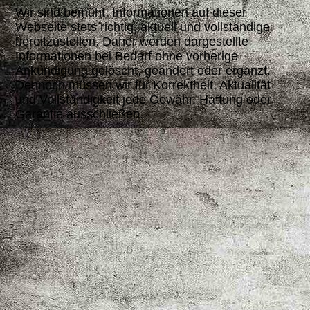
Wir sind bemüht, Informationen auf dieser
Webseite stets richtig, aktuell und vollständige
bereitzustellen. Daher werden dargestellte
Informationen bei Bedarf ohne vorherige
Ankündigung gelöscht, geändert oder ergänzt.
Dennoch müssen wir für Korrektheit, Aktualität
und Vollständigkeit jede Gewähr, Haftung oder
Garantie ausschließen.