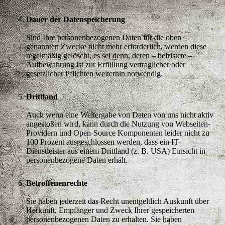
Dauer der Datenspeicherung
Sind Ihre personenbezogenen Daten für die oben
genannten Zwecke nicht mehr erforderlich, werden diese
regelmäßig gelöscht, es sei denn, deren – befristete –
Aufbewahrung ist zur Erfüllung vertraglicher oder
gesetzlicher Pflichten weiterhin notwendig.
Drittland
Auch wenn eine Weitergabe von Daten von uns nicht aktiv
angestoßen wird, kann durch die Nutzung von Webseiten-
Providern und Open-Source Komponenten leider nicht zu
100 Prozent ausgeschlossen werden, dass ein IT-
Dienstleister aus einem Drittland (z. B. USA) Einsicht in
personenbezogene Daten erhält.
Betroffenenrechte
Sie haben jederzeit das Recht unentgeltlich Auskunft über
Herkunft, Empfänger und Zweck Ihrer gespeicherten
personenbezogenen Daten zu erhalten. Sie haben