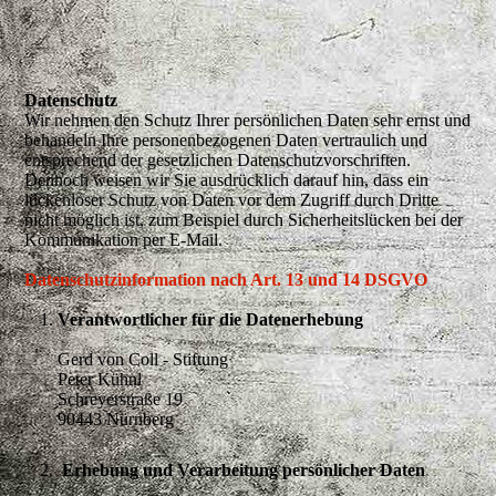
Datenschutz
Wir nehmen den Schutz Ihrer persönlichen Daten sehr ernst und
behandeln Ihre personenbezogenen Daten vertraulich und
entsprechend der gesetzlichen Datenschutzvorschriften.
Dennoch weisen wir Sie ausdrücklich darauf hin, dass ein
lückenloser Schutz von Daten vor dem Zugriff durch Dritte
nicht möglich ist, zum Beispiel durch Sicherheitslücken bei der
Kommunikation per E-Mail.
Datenschutzinformation nach Art. 13 und 14 DSGVO
Verantwortlicher für die Datenerhebung
Gerd von Coll - Stiftung
Peter Kühnl
Schreyerstraße 19
90443 Nürnberg
Erhebung und Verarbeitung persönlicher Daten