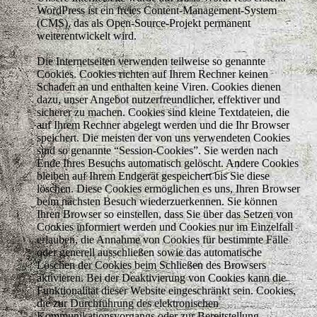
WordPress ist ein freies Content-Management-System
(CMS), das als Open-Source-Projekt permanent
weiterentwickelt wird.
Die Internetseiten verwenden teilweise so genannte
Cookies. Cookies richten auf Ihrem Rechner keinen
Schaden an und enthalten keine Viren. Cookies dienen
dazu, unser Angebot nutzerfreundlicher, effektiver und
sicherer zu machen. Cookies sind kleine Textdateien, die
auf Ihrem Rechner abgelegt werden und die Ihr Browser
speichert. Die meisten der von uns verwendeten Cookies
sind so genannte “Session-Cookies”. Sie werden nach
Ende Ihres Besuchs automatisch gelöscht. Andere Cookies
bleiben auf Ihrem Endgerät gespeichert bis Sie diese
löschen. Diese Cookies ermöglichen es uns, Ihren Browser
beim nächsten Besuch wiederzuerkennen. Sie können
Ihren Browser so einstellen, dass Sie über das Setzen von
Cookies informiert werden und Cookies nur im Einzelfall
erlauben, die Annahme von Cookies für bestimmte Fälle
oder generell ausschließen sowie das automatische
Löschen der Cookies beim Schließen des Browsers
aktivieren. Bei der Deaktivierung von Cookies kann die
Funktionalität dieser Website eingeschränkt sein. Cookies,
die zur Durchführung des elektronischen
Kommunikationsvorgangs oder zur Bereitstellung