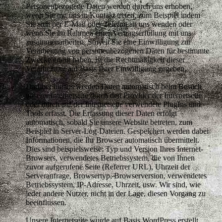
Personenbezogene Daten werden durch uns erhoben,
wenn Sie mit uns in Kontakt treten, zum Beispiel indem
Sie sich per E-Mail oder Telefon an uns wenden oder
wenn Sie im Rahmen einer Vertragserfüllung mit uns
zusammenarbeiten. Soweit Sie eine Einwilligung zur
Verarbeitung von personenbezogenen Daten für bestimmte
Zwecke erteilt haben, ist die Rechtmäßigkeit dieser
Verarbeitung auf Basis Ihrer Einwilligung gegeben.
Darüber hinaus werden Daten automatisch beim Besuch
unserer Internetseite durch den Provider der Internetseite
oder durch auf der Internetseite verwendete PlugIns und
Tools erfasst. Die Erfassung dieser Daten erfolgt
automatisch, sobald Sie unsere Website betreten, zum
Beispiel in Server-Log-Dateien. Gespeichert werden dabei
Informationen, die Ihr Browser automatisch übermittelt.
Dies sind beispielsweise: Typ und Version Ihres Internet-
Browsers, verwendetes Betriebssystem, die von Ihnen
zuvor aufgerufene Seite (Referrer URL), Uhrzeit der
Serveranfrage, Browsertyp, Browserversion, verwendetes
Betriebssystem, IP-Adresse, Uhrzeit, usw. Wir sind, wie
jeder andere Nutzer, nicht in der Lage, diesen Vorgang zu
beeinflussen.
Unsere Internetseite wurde auf Basis WordPress erstellt.